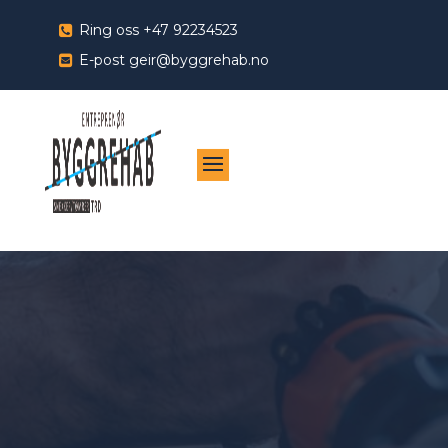
Ring oss
+47 92234523
E-post
geir@byggrehab.no